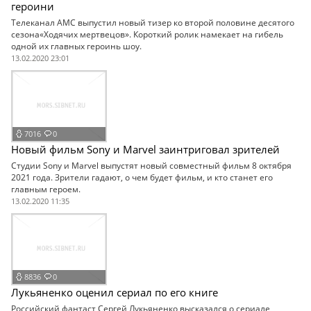
героини
Телеканал AMC выпустил новый тизер ко второй половине десятого
сезона«Ходячих мертвецов». Короткий ролик намекает на гибель
одной их главных героинь шоу.
13.02.2020 23:01
7016
0
Новый фильм Sony и Marvel заинтриговал зрителей
Студии Sony и Marvel выпустят новый совместный фильм 8 октября
2021 года. Зрители гадают, о чем будет фильм, и кто станет его
главным героем.
13.02.2020 11:35
8836
0
Лукьяненко оценил сериал по его книге
Российский фантаст Сергей Лукьяненко высказался о сериале,