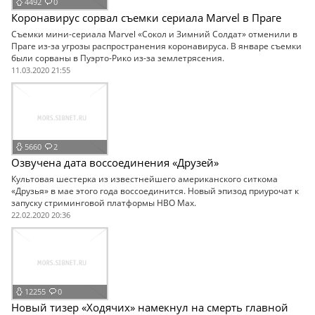
4492
0
Коронавирус сорвал съемки сериала Marvel в Праге
Съемки мини-сериала Marvel «Сокол и Зимний Солдат» отменили в
Праге из-за угрозы распространения коронавируса. В январе съемки
были сорваны в Пуэрто-Рико из-за землетрясения.
11.03.2020 21:55
5660
2
Озвучена дата воссоединения «Друзей»
Культовая шестерка из известнейшего американского ситкома
«Друзья» в мае этого года воссоединится. Новый эпизод приурочат к
запуску стриминговой платформы HBO Max.
22.02.2020 20:36
12255
0
Новый тизер «Ходячих» намекнул на смерть главной