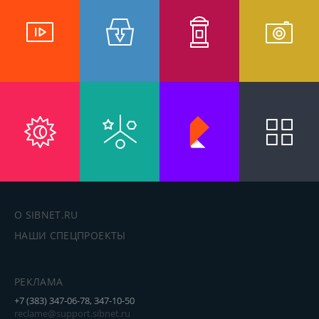
работает кинобар с разливным PEPSI и горячим
ПОПКОРНом.
О SIBNET.RU
НАШИ СПЕЦПРОЕКТЫ
РЕКЛАМА
+7 (383) 347-06-78, 347-10-50
reclame@support.sibnet.ru