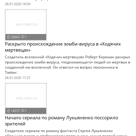
28.01.2020 18:09
29665
1
Раскрыто происхождение зомби-вируса в «Ходячих
мертвецах»
Создатель вселенной «Ходячих мертвецов» Роберт Киркман раскрыл
происхождение зомби-вируса, «поднимающего» людей из мертвых в
созданной им вселенной. Он ответил на вопрос поклонника в
Twitter.
28.01.2020 17:27
14077
1
Начало сериала по роману Лукьяненко поссорило
зрителей
Создатели сериала по роману фантаста Сергея Лукьяненко
«Осенние визиты» опубликовали первые семь минут первой серии