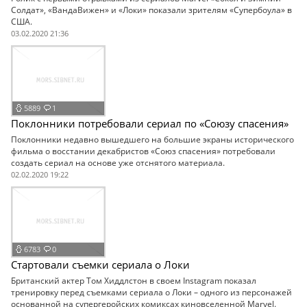
Солдат», «ВандаВижен» и «Локи» показали зрителям «Супербоула» в
США.
03.02.2020 21:36
5889
1
Поклонники потребовали сериал по «Союзу спасения»
Поклонники недавно вышедшего на большие экраны исторического
фильма о восстании декабристов «Союз спасения» потребовали
создать сериал на основе уже отснятого материала.
02.02.2020 19:22
6783
0
Стартовали съемки сериала о Локи
Британский актер Том Хиддлстон в своем Instagram показал
тренировку перед съемками сериала о Локи – одного из персонажей
основанной на супергеройских комиксах киновселенной Marvel.