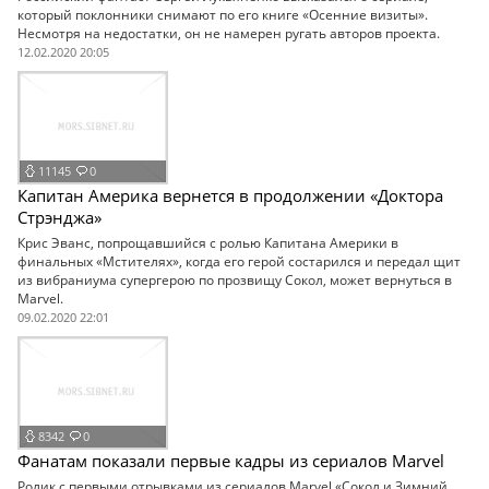
который поклонники снимают по его книге «Осенние визиты».
Несмотря на недостатки, он не намерен ругать авторов проекта.
12.02.2020 20:05
11145
0
Капитан Америка вернется в продолжении «Доктора
Стрэнджа»
Крис Эванс, попрощавшийся с ролью Капитана Америки в
финальных «Мстителях», когда его герой состарился и передал щит
из вибраниума супергерою по прозвищу Сокол, может вернуться в
Marvel.
09.02.2020 22:01
8342
0
Фанатам показали первые кадры из сериалов Marvel
Ролик с первыми отрывками из сериалов Marvel «Сокол и Зимний