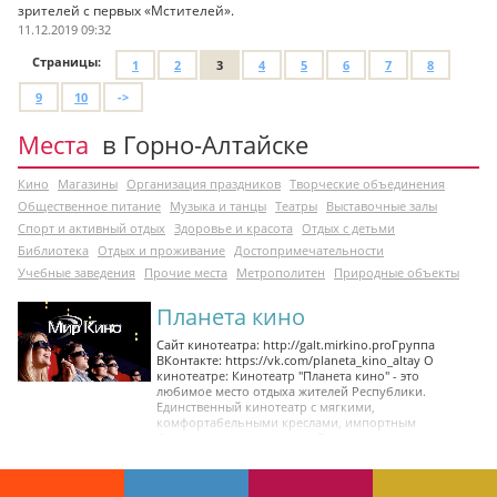
зрителей с первых «Мстителей».
11.12.2019 09:32
Страницы:
1
2
3
4
5
6
7
8
9
10
->
Места
в Горно-Алтайске
Кино
Магазины
Организация праздников
Творческие объединения
Общественное питание
Музыка и танцы
Театры
Выставочные залы
Спорт и активный отдых
Здоровье и красота
Отдых с детьми
Библиотека
Отдых и проживание
Достопримечательности
Учебные заведения
Прочие места
Метрополитен
Природные объекты
Планета кино
Сайт кинотеатра: http://galt.mirkino.proГруппа
ВКонтакте: https://vk.com/planeta_kino_altay О
кинотеатре: Кинотеатр "Планета кино" - это
любимое место отдыха жителей Республики.
Единственный кинотеатр с мягкими,
комфортабельными креслами, импортным
бесшовным экраном, новейшим
кинопроекционным оборудованием и
качественным звуком DOLBY DIGITAL SURROUND
EX. Кинозал рассчитан на 144 места.Также