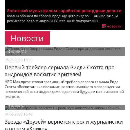
Мои материалы
Японский мультфильм заработал рекордные деньги
Фильм обошел по сборам предыдущего лидера — аниме-фильм
Мои места
режиссера Хаяо Миядзаки «Унесенные призраками»
новости
Моя личная афиша
Новости
Перечитать
47460
0
06.08.2020 15:30
Первый трейлер сериала Ридли Скотта про
андроидов восхитил зрителей
HBO Max презентовал зрелищный трейлер первого сериала Ридл
Скотта «Воспитанные волками», рассказывающего о возрождении
человеческой расы андроидами в далеком будущем на неизвестной
планете.
42764
0
04.08.2020 16:48
Звезда «Друзей» вернется к роли журналистки
в новом «Крике»