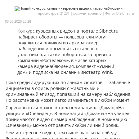
Мои материалы
просмотров: 21281 | комментариев: 0 | Фото: © Sibnet.ru
Мои места
03.08.2020 23:28
Конкурс
курьезных видео на портале Sibnet.ru
Моя личная афиша
набирает обороты — пользователи могут
Перечитать
поделиться роликом из архива камер
наблюдения и посмешить остальных
участников, а также побороться за призы от
компании «Ростелеком», в числе которых
камера видеонаблюдения, комплект «Умный
дом» и подписка на онлайн-кинотеатр Wink.
Пока среди лидирующих по лайкам сюжетов — забавные
инциденты в офисе, ролики с животными и
криминальный эпизод, попавший на камеру наблюдения.
Но расстановка может легко измениться в любой момент.
Соревноваться можно в трех номинациях: «Дома», «На
улице» и «Очевидец». В номинации «Дома» и «На улице»
принимаются видео с камер наблюдения, в номинацию
«Очевидец» можно отправить любой личный ролик.
Чем интереснее видео, тем выше шансы на победу.
Рецепт «вирусных» кадров давно известен — камера