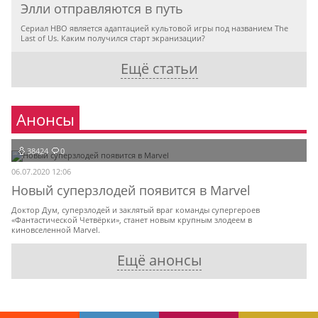
Элли отправляются в путь
Сериал HBO является адаптацией культовой игры под названием The
Last of Us. Каким получился старт экранизации?
Ещё статьи
Анонсы
38424
0
06.07.2020 12:06
Новый суперзлодей появится в Marvel
Доктор Дум, суперзлодей и заклятый враг команды супергероев
«Фантастической Четвёрки», станет новым крупным злодеем в
киновселенной Marvel.
Ещё анонсы