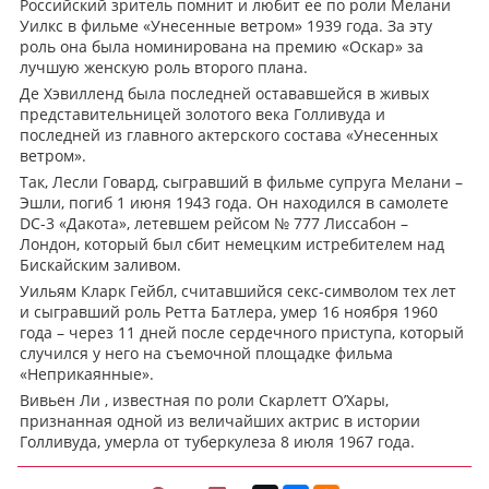
Российский зритель помнит и любит ее по роли Мелани
Уилкс в фильме «Унесенные ветром» 1939 года. За эту
роль она была номинирована на премию «Оскар» за
лучшую женскую роль второго плана.
Де Хэвилленд была последней остававшейся в живых
представительницей золотого века Голливуда и
последней из главного актерского состава «Унесенных
ветром».
Так, Лесли Говард, сыгравший в фильме супруга Мелани –
Эшли, погиб 1 июня 1943 года. Он находился в самолете
DC-3 «Дакота», летевшем рейсом № 777 Лиссабон –
Лондон, который был сбит немецким истребителем над
Бискайским заливом.
Уильям Кларк Гейбл, считавшийся секс-символом тех лет
и сыгравший роль Ретта Батлера, умер 16 ноября 1960
года – через 11 дней после сердечного приступа, который
случился у него на съемочной площадке фильма
«Неприкаянные».
Вивьен Ли , известная по роли Скарлетт О’Хары,
признанная одной из величайших актрис в истории
Голливуда, умерла от туберкулеза 8 июля 1967 года.