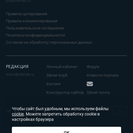
job@sibnet.ru
Правила цитирования
Правила комментирования
Пользовательское соглашение
Политика конфиденциальности
Согласие на обработку персональных данных
РЕДАКЦИЯ
Личный кабинет
Форум
mors@sibnet.ru
Sibnet-Клуб
Новости портала
Хостинг
Конструктор сайтов
Sibnet почта
Чтобы сайт был удобным, мы используем файлы
18+
cookie
. Можете запретить обработку cookie в
настройках браузера
OK