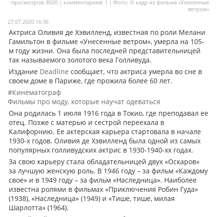
просмотров: 8920 | комментариев: 1 | Фото: © кадр из фильма «Унесенные
ветром»
Мои материалы
27.07.2020 16:36
Мои места
Актриса Оливия де Хэвилленд, известная по роли Мелани
Гамильтон в фильме «Унесенные ветром», умерла на 105-
Моя личная афиша
м году жизни. Она была последней представительницей
так называемого золотого века Голливуда.
Перечитать
Издание
Deadline
сообщает, что актриса умерла во сне в
своем доме в Париже, где прожила более 60 лет.
#Кинематограф
Фильмы про моду, которые научат одеваться
Она родилась 1 июля 1916 года в Токио, где преподавал ее
отец. Позже с матерью и сестрой переехала в
Калифорнию. Ее актерская карьера стартовала в начале
1930-х годов. Оливия де Хэвилленд была одной из самых
популярных голливудских актрис в 1930-1940-хх годах.
За свою карьеру стала обладательницей двух «Оскаров»
за лучшую женскую роль. В 1946 году – за фильм «Каждому
свое» и в 1949 году – за фильм «Наследница». Наиболее
известна ролями в фильмах «Приключения Робин Гуда»
(1938), «Наследница» (1949) и «Тише, тише, милая
Шарлотта» (1964).