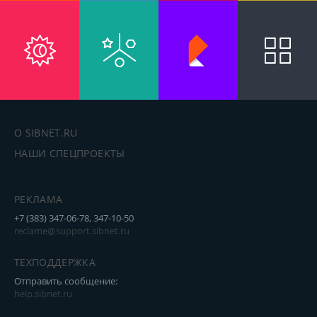
О SIBNET.RU
НАШИ СПЕЦПРОЕКТЫ
РЕКЛАМА
+7 (383) 347-06-78, 347-10-50
reclame@support.sibnet.ru
ТЕХПОДДЕРЖКА
Отправить сообщение:
help.sibnet.ru