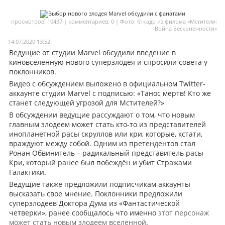
Мои материалы
просмотров: 10437 | комментариев: 0 | Фото: © кадр из фильма «Мстители:
Война Бесконечности»
Мои места
14.07.2020 13:52
Моя личная афиша
Ведущие от студии Marvel обсудили введение в
киновселенную нового суперзлодея и спросили совета у
Перечитать
поклонников.
Видео с обсуждением выложено в официальном Twitter-
аккаунте студии Marvel с подписью: «Танос мертв! Кто же
станет следующей угрозой для Мстителей?»
В обсуждении ведущие рассуждают о том, что новым
главным злодеем может стать кто-то из представителей
инопланетной расы скруллов или кри, которые, кстати,
враждуют между собой. Одним из претендентов стал
Ронан Обвинитель – радикальный представитель расы
Кри, который ранее был побеждён и убит Стражами
Галактики.
Ведущие также предложили подписчикам аккаунты
высказать свое мнение. Поклонники предложили
суперзлодеев Доктора Дума из «Фантастической
четверки», ранее сообщалось что именно
этот персонаж
может стать новым злодеем вселенной
.