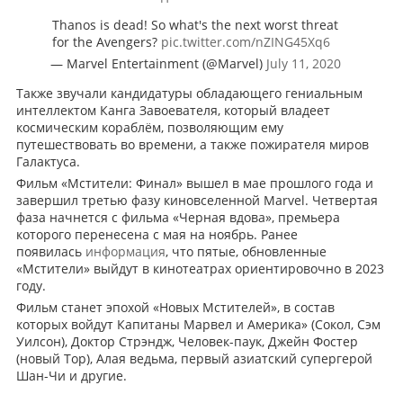
Thanos is dead! So what's the next worst threat
for the Avengers?
pic.twitter.com/nZING45Xq6
— Marvel Entertainment (@Marvel)
July 11, 2020
Также звучали кандидатуры обладающего гениальным
интеллектом Канга Завоевателя, который владеет
космическим кораблём, позволяющим ему
путешествовать во времени, а также пожирателя миров
Галактуса.
Фильм «Мстители: Финал» вышел в мае прошлого года и
завершил третью фазу киновселенной Marvel. Четвертая
фаза начнется с фильма «Черная вдова», премьера
которого перенесена с мая на ноябрь. Ранее
появилась
информация
, что пятые, обновленные
«Мстители» выйдут в кинотеатрах ориентировочно в 2023
году.
Фильм станет эпохой «Новых Мстителей», в состав
которых войдут Капитаны Марвел и Америка» (Сокол, Сэм
Уилсон), Доктор Стрэндж, Человек-паук, Джейн Фостер
(новый Тор), Алая ведьма, первый азиатский супергерой
Шан-Чи и другие.