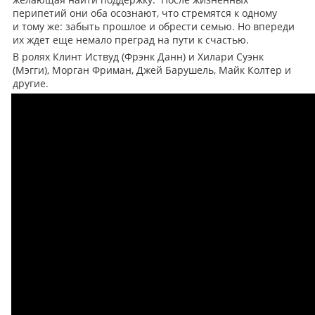
перипетий они оба осознают, что стремятся к одному
и тому же: забыть прошлое и обрести семью. Но впереди
их ждет еще немало преград на пути к счастью.
В ролях Клинт Иствуд (Фрэнк Данн) и Хилари Суэнк
(Мэгги), Морган Фриман, Джей Барушель, Майк Колтер и
другие.