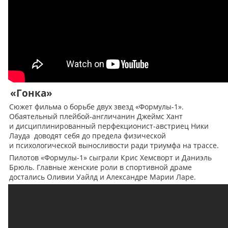
«Гонка»
Сюжет фильма о борьбе двух звезд «Формулы-1».
Обаятельный плейбой-англичанин Джеймс Хант
и дисциплинированный перфекционист-австриец Ники
Лауда доводят себя до предела физической
и психологической выносливости ради триумфа на трассе.
Пилотов «Формулы-1» сыграли Крис Хемсворт и Даниэль
Брюль. Главные женские роли в спортивной драме
достались Оливии Уайлд и Александре Марии Ларе.