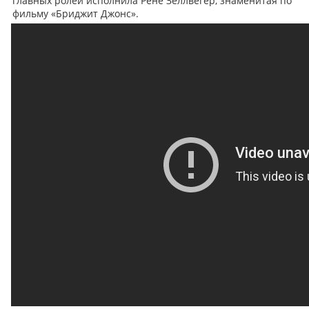
главных ролей исполнила Рене Зеллвегер, знаменитая по
фильму «Бриджит Джонс».