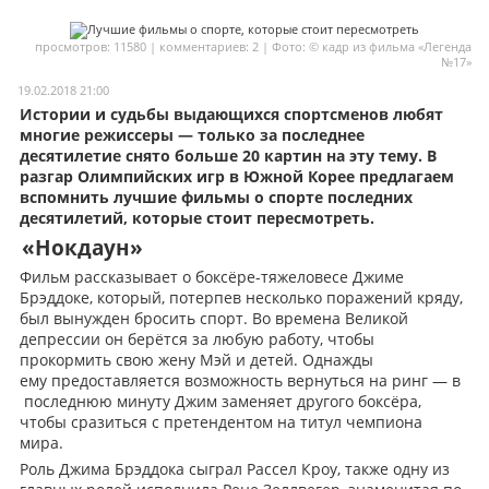
Мои материалы
просмотров: 11580 | комментариев: 2 | Фото: © кадр из фильма «Легенда
№17»
Мои места
19.02.2018 21:00
Моя личная афиша
Истории и судьбы выдающихся спортсменов любят
многие режиссеры — только за последнее
Перечитать
десятилетие снято больше 20 картин на эту тему. В
разгар Олимпийских игр в Южной Корее предлагаем
вспомнить лучшие фильмы о спорте последних
десятилетий, которые стоит пересмотреть.
«Нокдаун»
Фильм рассказывает о боксёре-тяжеловесе Джиме
Брэддоке, который, потерпев несколько поражений кряду,
был вынужден бросить спорт. Во времена Великой
депрессии он берётся за любую работу, чтобы
прокормить свою жену Мэй и детей. Однажды
ему предоставляется возможность вернуться на ринг — в
последнюю минуту Джим заменяет другого боксёра,
чтобы сразиться с претендентом на титул чемпиона
мира.
Роль Джима Брэддока сыграл Рассел Кроу, также одну из