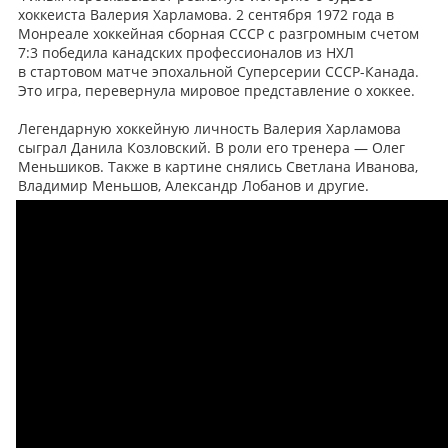
хоккеиста Валерия Харламова. 2 сентября 1972 года в
Монреале хоккейная сборная СССР с разгромным счетом
7:3 победила канадских профессионалов из НХЛ
в стартовом матче эпохальной Суперсерии СССР-Канада.
Это игра, перевернула мировое представление о хоккее.
Легендарную хоккейную личность Валерия Харламова
сыграл Данила Козловский. В роли его тренера — Олег
Меньшиков. Также в картине снялись Светлана Иванова,
Владимир Меньшов, Александр Лобанов и другие.