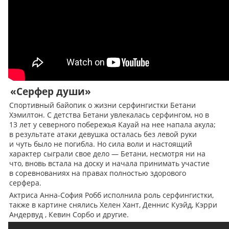
«Серфер души»
Спортивный байопик о жизни серфингистки Бетани
Хэмилтон. С детства Бетани увлекалась серфингом, но в
13 лет у северного побережья Кауай на нее напала акула;
в результате атаки девушка осталась без левой руки
и чуть было не погибла. Но сила воли и настоящий
характер сыграли свое дело — Бетани, несмотря ни на
что, вновь встала на доску и начала принимать участие
в соревнованиях на правах полностью здорового
серфера.
Актриса Анна-София Робб исполнила роль серфингистки,
также в картине снялись Хелен Хант, Деннис Куэйд, Кэрри
Андервуд , Кевин Сорбо и другие.