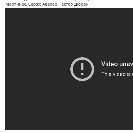
Мартинес, Сержо Авелар, Гектор Дюран.