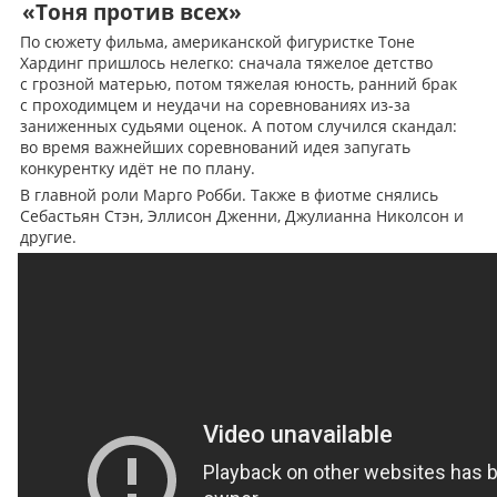
«Тоня против всех»
По сюжету фильма, американской фигуристке Тоне
Хардинг пришлось нелегко: сначала тяжелое детство
с грозной матерью, потом тяжелая юность, ранний брак
с проходимцем и неудачи на соревнованиях из-за
заниженных судьями оценок. А потом случился скандал:
во время важнейших соревнований идея запугать
конкурентку идёт не по плану.
В главной роли Марго Робби. Также в фиотме снялись
Себастьян Стэн, Эллисон Дженни, Джулианна Николсон и
другие.