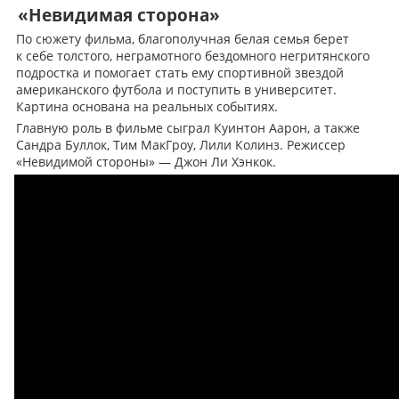
«Невидимая сторона»
По сюжету фильма, благополучная белая семья берет
к себе толстого, неграмотного бездомного негритянского
подростка и помогает стать ему спортивной звездой
американского футбола и поступить в университет.
Картина основана на реальных событиях.
Главную роль в фильме сыграл Куинтон Аарон, а также
Сандра Буллок, Тим МакГроу, Лили Колинз. Режиссер
«Невидимой стороны» — Джон Ли Хэнкок.