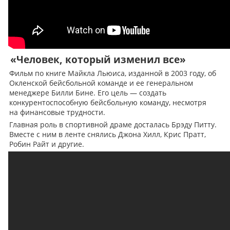
«Человек, который изменил все»
Фильм по книге Майкла Льюиса, изданной в 2003 году, об
Окленской бейсбольной команде и ее генеральном
менеджере Билли Бине. Его цель — создать
конкурентоспособную бейсбольную команду, несмотря
на финансовые трудности.
Главная роль в спортивной драме досталась Брэду Питту.
Вместе с ним в ленте снялись Джона Хилл, Крис Пратт,
Робин Райт и другие.