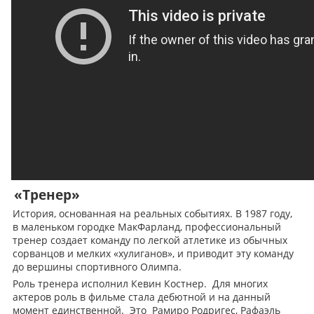
«Тренер»
История, основанная на реальных событиях. В 1987 году,
в маленьком городке МакФарланд, профессиональный
тренер создает команду по легкой атлетике из обычных
сорванцов и мелких «хулиганов», и приводит эту команду
до вершины спортивного Олимпа.
Роль тренера исполнил Кевин Костнер. Для многих
актеров роль в фильме стала дебютной и на данный
момент единственной. Это Рамиро Родригес, Рафаэль