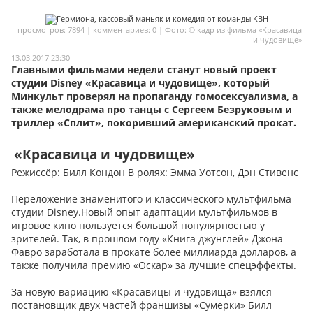
Мои материалы
просмотров: 7894 | комментариев: 0 | Фото: © кадр из фильма «Красавица
и чудовище»
Мои места
13.03.2017 23:30
Главными фильмами недели станут новый проект
Моя личная афиша
студии Disney «Красавица и чудовище», который
Перечитать
Минкульт проверял на пропаганду гомосексуализма, а
также мелодрама про танцы с Сергеем Безруковым и
триллер «Сплит», покоривший американский прокат.
«Красавица и чудовище»
Режиссёр: Билл Кондон В ролях: Эмма Уотсон, Дэн Стивенс
Переложение знаменитого и классического мультфильма
студии Disney.Новый опыт адаптации мультфильмов в
игровое кино пользуется большой популярностью у
зрителей. Так, в прошлом году «Книга джунглей» Джона
Фавро заработала в прокате более миллиарда долларов, а
также получила премию «Оскар» за лучшие спецэффекты.
За новую вариацию «Красавицы и чудовища» взялся
постановщик двух частей франшизы «Сумерки» Билл