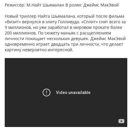
Режиссёр: М.Найт Шьямалан В ролях: Джеймс МакЭвой
Новый триллер Найта Шьямалана, который после фильма
«Визит» вернулся в элиту Голливуда. «Сплит» снят всего за
9 миллионов, но уже заработал в мировом прокате более
200 миллионов. По сюжету маньяк с расщеплением
личности похищает нескольких девушек. Джеймс МакЭвой
одновременно играет двадцать три личности, что делает
картину невероятно интересной.