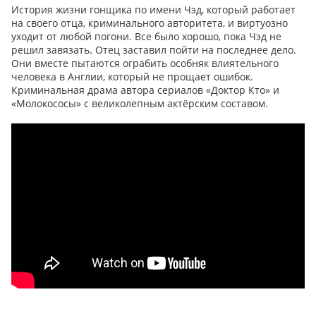
История жизни гонщика по имени Чэд, который работает
на своего отца, криминального авторитета, и виртуозно
уходит от любой погони. Все было хорошо, пока Чэд не
решил завязать. Отец заставил пойти на последнее дело.
Они вместе пытаются ограбить особняк влиятельного
человека в Англии, который не прощает ошибок.
Криминальная драма автора сериалов «Доктор Кто» и
«Молокососы» с великолепным актёрским составом.