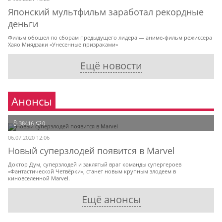
Японский мультфильм заработал рекордные
деньги
Фильм обошел по сборам предыдущего лидера — аниме-фильм режиссера
Хаяо Миядзаки «Унесенные призраками»
Ещё новости
Анонсы
38416
0
06.07.2020 12:06
Новый суперзлодей появится в Marvel
Доктор Дум, суперзлодей и заклятый враг команды супергероев
«Фантастической Четвёрки», станет новым крупным злодеем в
киновселенной Marvel.
Ещё анонсы