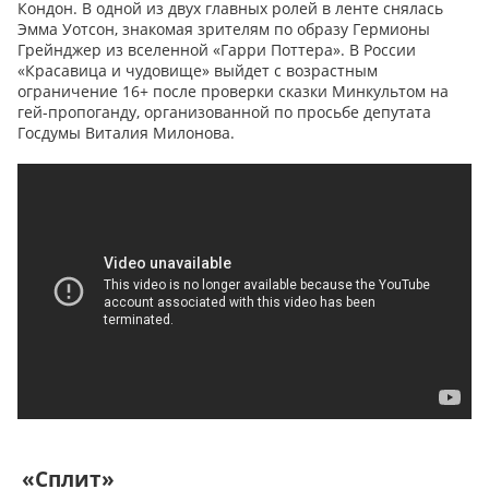
Кондон. В одной из двух главных ролей в ленте снялась
Эмма Уотсон, знакомая зрителям по образу Гермионы
Грейнджер из вселенной «Гарри Поттера». В России
«Красавица и чудовище» выйдет с возрастным
ограничение 16+ после проверки сказки Минкультом на
гей-пропоганду, организованной по просьбе депутата
Госдумы Виталия Милонова.
«Сплит»